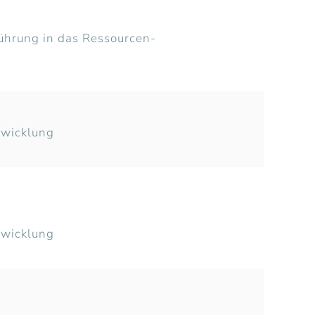
führung in das Ressourcen-
twicklung
twicklung