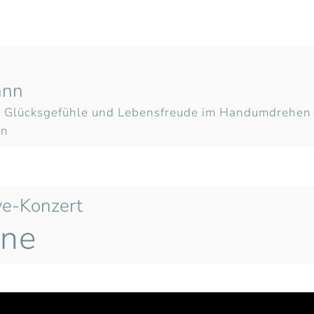
ann
- Glücksgefühle und Lebensfreude im Handumdrehen
en
ve-Konzert
ine