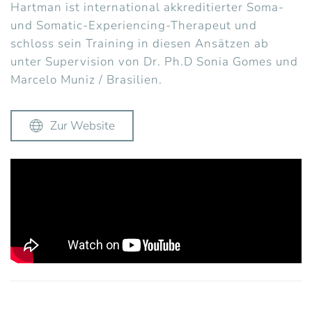
Hartman ist international akkreditierter Soma-
und Somatic-Experiencing-Therapeut und
schloss sein Training in diesen Ansätzen ab
unter Supervision von Dr. Ph.D Sonia Gomes und
Marcelo Muniz / Brasilien.
Zur Website