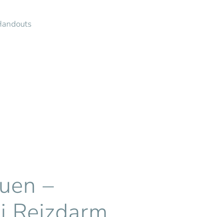
Handouts
uen –
i Reizdarm