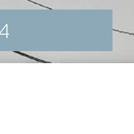
24
 Milton Erickson Gesellschaft Austria und
 Zukunft der Psychotherapie, speziell der