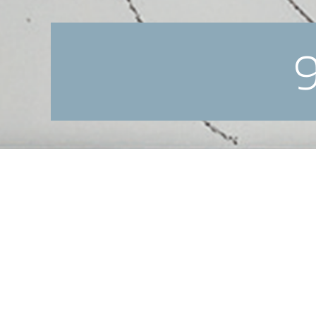
9
Hypnotage Wien: 
In einer Welt, die durch unsichtbare Grenze
das Kompetenzfokus Institut Sie herzlich z
Hypnotherapie, neu zu denken.