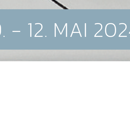
. - 12. MAI 20
Grenzen überwinden
n sowohl getrennt als auch verbunden wird, laden die
u den Hypnotagen Wien ein. Unser Ziel? Gemeinsam die